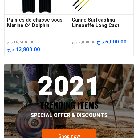
Palmes de chasse sous
Canne Surfcasting
Marine C4 Dolphin
Lineaeffe Long Cast
Le
Le
د.ج
5,000.00
د.ج
18,500.00
د.ج
8,000.00
prix
prix
Le
Le
د.ج
13,800.00
initial
actu
prix
prix
était :
est :
initial
actuel
2021
8,000.00 د.ج.
était :
est :
13,800.00 د.ج.
18,500.00 د.ج.
TRENDING ITEMS
SPECIAL OFFER & DISCOUNTS
Shop now