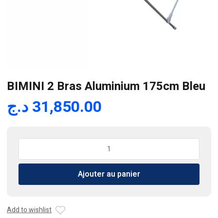
BIMINI 2 Bras Aluminium 175cm Bleu
د.ج
31,850.00
quantité
de
BIMINI
Ajouter au panier
2
Bras
Aluminium
175cm
Add to wishlist
Bleu