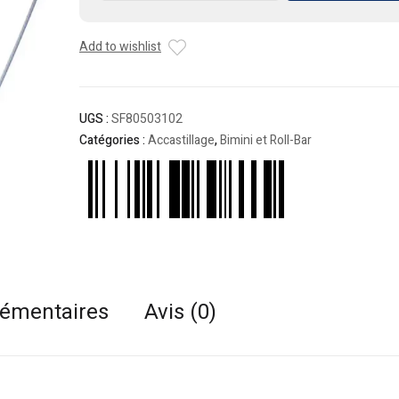
BIMINI
2
Add to wishlist
Bras
Aluminium
130cm
Bleu
UGS :
SF80503102
Catégories :
Accastillage
,
Bimini et Roll-Bar
lémentaires
Avis (0)