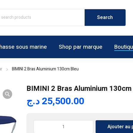
hasse sous marine
Shop par marque
Boutiq
ar
BIMINI 2 Bras Aluminium 130cm Bleu
BIMINI 2 Bras Aluminium 130cm
د.ج
25,500.00
quantité
Ajouter au 
de