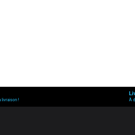
Li
 livraison !
À 