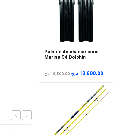
Palmes de chasse sous
Marine C4 Dolphin
Le
Le
د.ج
13,800.00
د.ج
18,500.00
prix
prix
initial
actuel
était :
est :
18,500.00 د.ج.