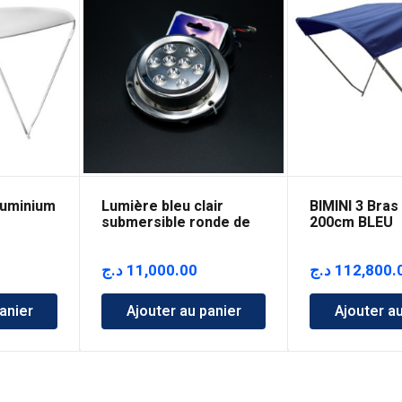
luminium
Lumière bleu clair
BIMINI 3 Bras
submersible ronde de
200cm BLEU
six LED
د.ج
11,000.00
د.ج
112,800.
anier
Ajouter au panier
Ajouter a