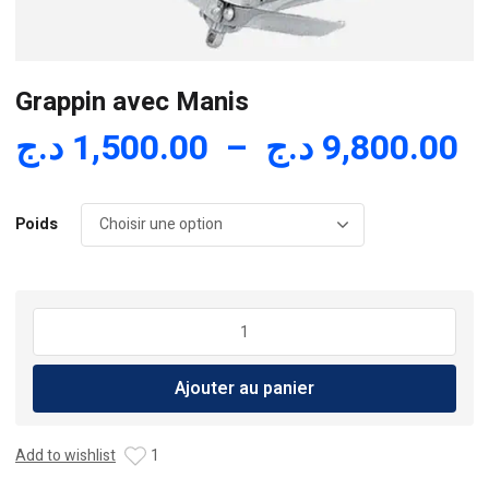
Grappin avec Manis
P
د.ج
1,500.00
–
د.ج
9,800.00
d
pr
Poids
1,
à
quantité
de
Grappin
Ajouter au panier
avec
Manis
Add to wishlist
1