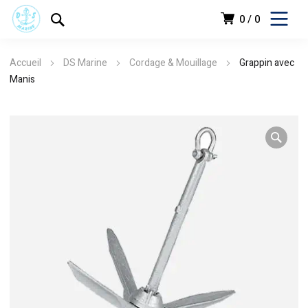
0
0
Accueil
DS Marine
Cordage & Mouillage
Grappin avec
Manis