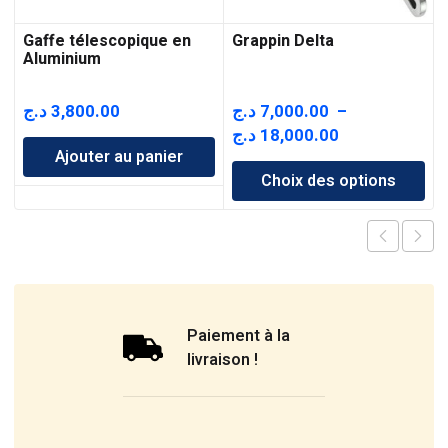
Gaffe télescopique en
Grappin Delta
Aluminium
د.ج
3,800.00
د.ج
7,000.00
–
Plage
د.ج
18,000.00
Ajouter au panier
de
Choix des options
prix :
7,000.00 د.ج
à
18,000.00 د.ج
Paiement à la
livraison !