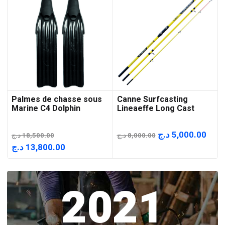
Palmes de chasse sous
Canne Surfcasting
Marine C4 Dolphin
Lineaeffe Long Cast
Le
Le
د.ج
5,000.00
د.ج
18,500.00
د.ج
8,000.00
prix
prix
Le
Le
د.ج
13,800.00
initial
actu
prix
prix
était :
est :
initial
actuel
2021
8,000.00 د.ج.
était :
est :
13,800.00 د.ج.
18,500.00 د.ج.