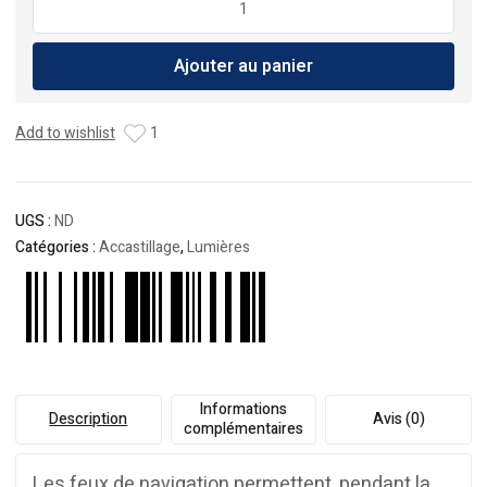
de
Feux
Ajouter au panier
de
Navigation
LED
Add to wishlist
1
Noir
meduim
UGS :
ND
Catégories :
Accastillage
,
Lumières
Informations
Description
Avis (0)
complémentaires
Les feux de navigation permettent, pendant la