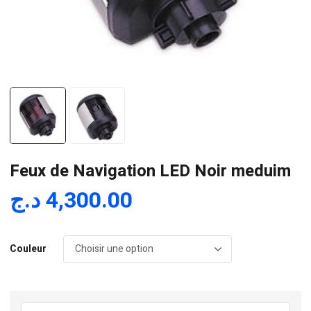
Feux de Navigation LED Noir meduim
د.ج
4,300.00
Couleur
quantité