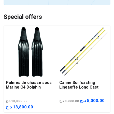
Special offers
Palmes de chasse sous
Canne Surfcasting
Marine C4 Dolphin
Lineaeffe Long Cast
Le
Le
د.ج
5,000.00
د.ج
18,500.00
د.ج
8,000.00
prix
prix
Le
Le
د.ج
13,800.00
initial
actu
prix
prix