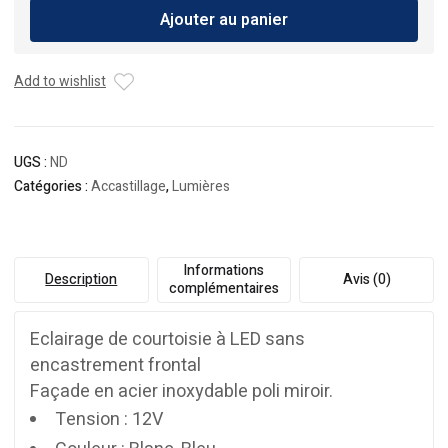
Ajouter au panier
de
courtoisie
LED
Add to wishlist
étanche
en
acier
inoxydable
UGS :
ND
Catégories :
Accastillage
,
Lumières
Informations
Description
Avis (0)
complémentaires
Eclairage de courtoisie à LED sans
encastrement frontal
Façade en acier inoxydable poli miroir.
Tension : 12V