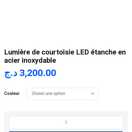
Lumière de courtoisie LED étanche en
acier inoxydable
د.ج
3,200.00
Couleur
quantité
de
Lumière