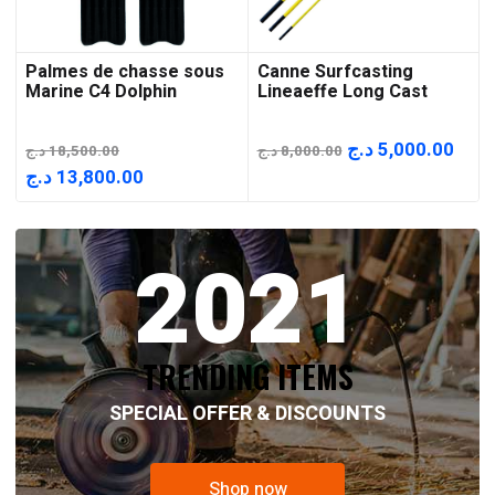
Palmes de chasse sous
Canne Surfcasting
Marine C4 Dolphin
Lineaeffe Long Cast
Le
Le
د.ج
5,000.00
د.ج
18,500.00
د.ج
8,000.00
prix
prix
Le
Le
د.ج
13,800.00
initial
actu
prix
prix
était :
est :
initial
actuel
2021
8,000.00 د.ج.
était :
est :
13,800.00 د.ج.
18,500.00 د.ج.
TRENDING ITEMS
SPECIAL OFFER & DISCOUNTS
Shop now