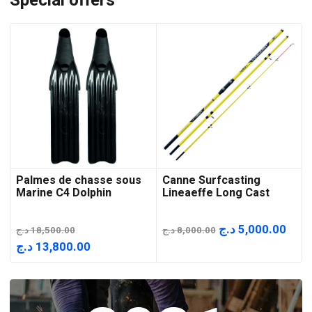
Special offers
Palmes de chasse sous
Canne Surfcasting
Marine C4 Dolphin
Lineaeffe Long Cast
Le
Le
د.ج
5,000.00
د.ج
18,500.00
د.ج
8,000.00
prix
prix
Le
Le
د.ج
13,800.00
initial
actu
prix
prix
était :
est :
initial
actuel
8,000.00 د.ج.
était :
est :