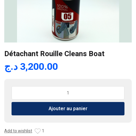
Détachant Rouille Cleans Boat
د.ج
3,200.00
quantité
de
Détachant
Ajouter au panier
Rouille
Cleans
Boat
Add to wishlist
1