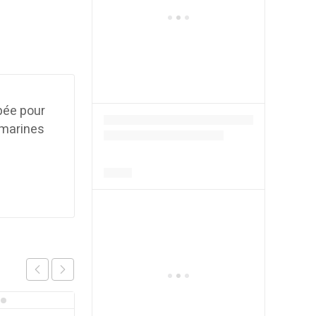
pée pour
omarines