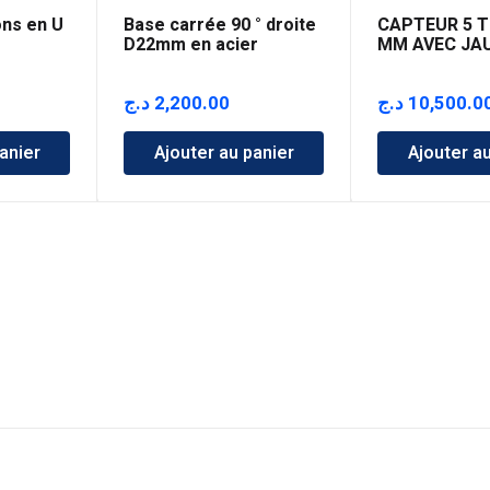
ns en U
Base carrée 90 ° droite
CAPTEUR 5 T
D22mm en acier
MM AVEC JA
inoxydable
د.ج
2,200.00
د.ج
10,500.0
anier
Ajouter au panier
Ajouter a