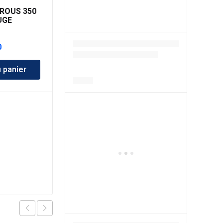
ROUS 350
UGE
0
u panier
CADANES Boulons en U
10mm X 100mm
د.ج
2,350.00
Ajouter au panier