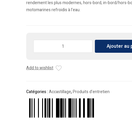
rendement les plus modernes, hors-bord, in-bord/hors-bo
motomarines refroidis à l’eau.
quantité
Ajouter au 
de
Huile
Gulf
Add to wishlist
Pride
2T
Catégories :
Accastillage
,
Produits d’entretien