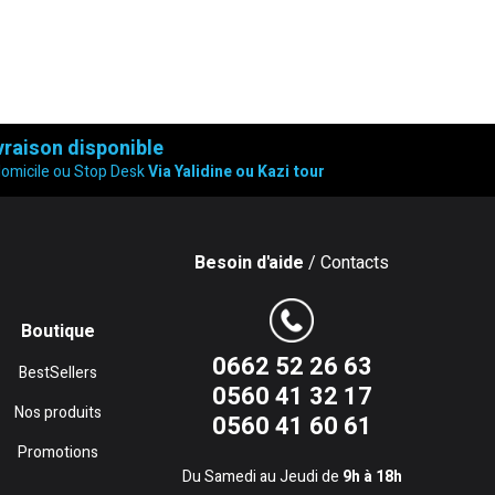
vraison disponible
domicile ou Stop Desk
Via Yalidine ou Kazi tour
Besoin d'aide
/ Contacts
Boutique
0662 52 26 63
BestSellers
0560 41 32 17
Nos produits
0560 41 60 61
Promotions
Du Samedi au Jeudi de
9h à 18h