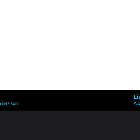
Li
 livraison !
À 