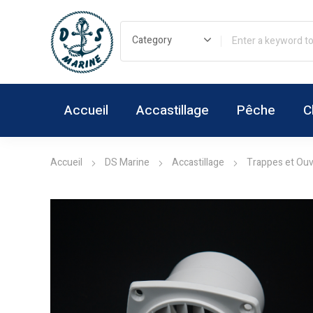
Accueil
Accastillage
Pêche
C
Accueil
DS Marine
Accastillage
Trappes et Ouv