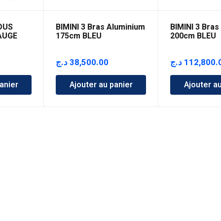
OUS
BIMINI 3 Bras Aluminium
BIMINI 3 Bras
AUGE
175cm BLEU
200cm BLEU
د.ج
38,500.00
د.ج
112,800.
anier
Ajouter au panier
Ajouter a