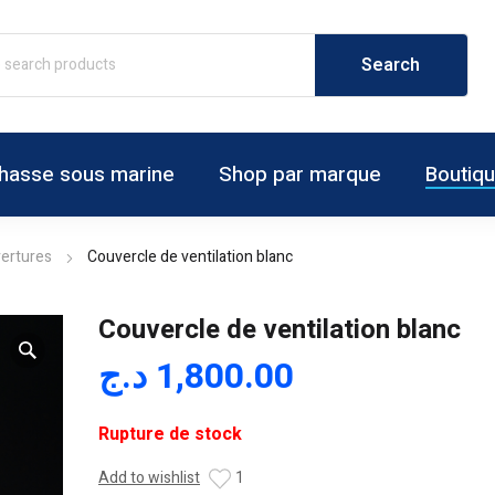
hasse sous marine
Shop par marque
Boutiq
ertures
Couvercle de ventilation blanc
Couvercle de ventilation blanc
د.ج
1,800.00
Rupture de stock
Add to wishlist
1