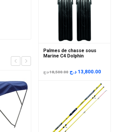
Palmes de chasse sous
Marine C4 Dolphin
Le
Le
د.ج
13,800.00
د.ج
18,500.00
prix
prix
initial
actuel
était :
est :
18,500.00 د.ج.