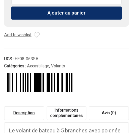
de
Volant
Ajouter au panier
de
bateau
avec
mousse
Add to wishlist
antidérapant
UGS :
HF08-063SA
Catégories :
Accastillage
,
Volants
Informations
Description
Avis (0)
complémentaires
Le volant de bateau à 5 branches avec poignée