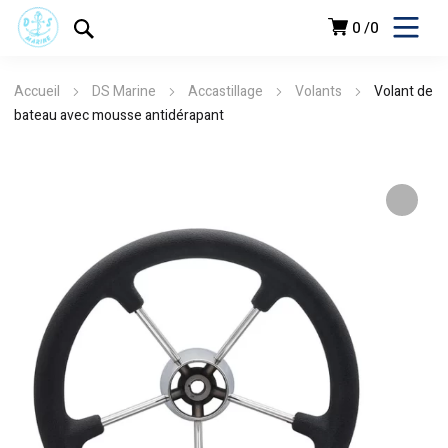
0
0
Accueil
DS Marine
Accastillage
Volants
Volant de
bateau avec mousse antidérapant