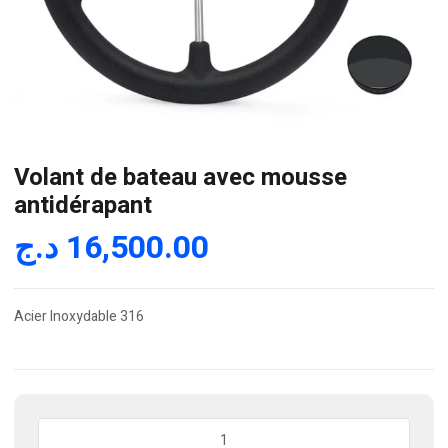
Volant de bateau avec mousse
antidérapant
د.ج
16,500.00
Acier Inoxydable 316
quantité