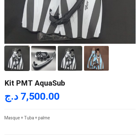
Kit PMT AquaSub
د.ج
7,500.00
Masque + Tuba + palme