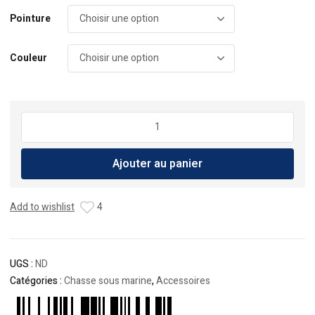
Pointure
Couleur
quantité
de
Kit
Ajouter au panier
PMT
AquaSub
Add to wishlist
4
UGS :
ND
Catégories :
Chasse sous marine
,
Accessoires