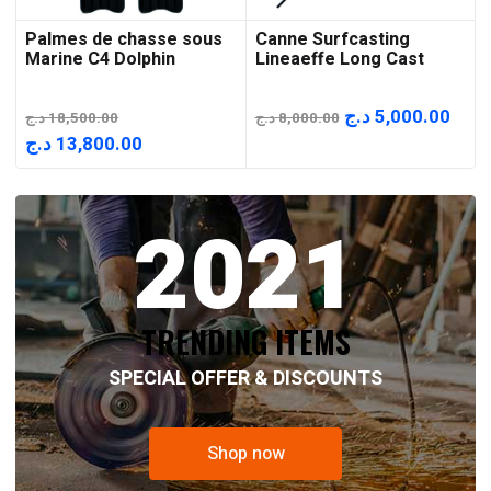
Palmes de chasse sous
Canne Surfcasting
Marine C4 Dolphin
Lineaeffe Long Cast
Le
Le
د.ج
5,000.00
د.ج
18,500.00
د.ج
8,000.00
prix
prix
Le
Le
د.ج
13,800.00
initial
actu
prix
prix
était :
est :
initial
actuel
2021
8,000.00 د.ج.
était :
est :
13,800.00 د.ج.
18,500.00 د.ج.
TRENDING ITEMS
SPECIAL OFFER & DISCOUNTS
Shop now