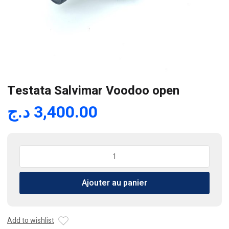
Testata Salvimar Voodoo open
د.ج
3,400.00
quantité
de
Testata
Ajouter au panier
Salvimar
Voodoo
open
Add to wishlist