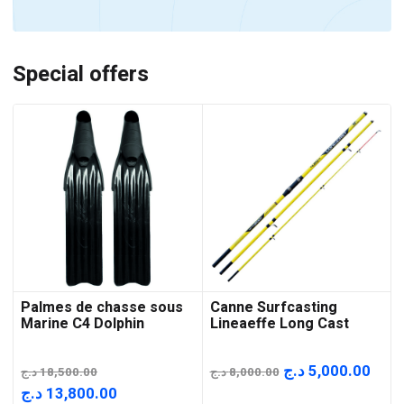
Special offers
Palmes de chasse sous
Canne Surfcasting
Marine C4 Dolphin
Lineaeffe Long Cast
Le
Le
د.ج
5,000.00
د.ج
18,500.00
د.ج
8,000.00
prix
prix
Le
Le
د.ج
13,800.00