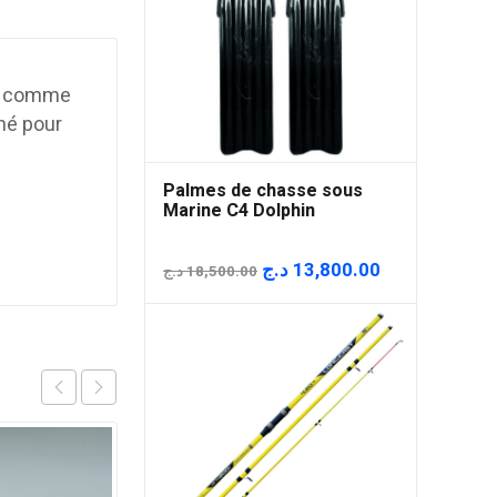
ur comme
né pour
Palmes de chasse sous
Marine C4 Dolphin
Le
Le
د.ج
13,800.00
د.ج
18,500.00
prix
prix
initial
actuel
était :
est :
18,500.00 د.ج.