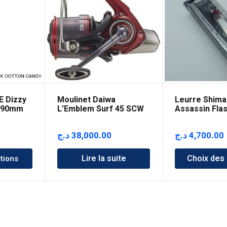
E Dizzy
Moulinet Daiwa
Leurre Shima
– 90mm
L’Emblem Surf 45 SCW
Assassin Fla
QD Type R
125mm
د.ج
38,000.00
د.ج
4,700.00
Lire la suite
Choix des
tions