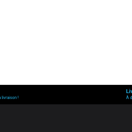
Li
 livraison !
À 