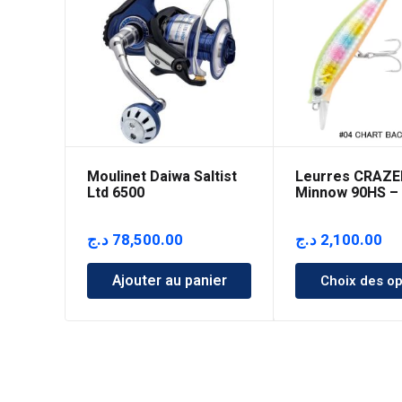
Moulinet Daiwa Saltist
Leurres CRAZE
Ltd 6500
Minnow 90HS 
د.ج
78,500.00
د.ج
2,100.00
Ajouter au panier
Choix des op