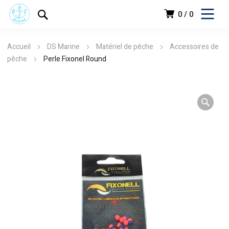
0
0
Accueil
DS Marine
Matériel de pêche
Accessoires de
pêche
Perle Fixonel Round