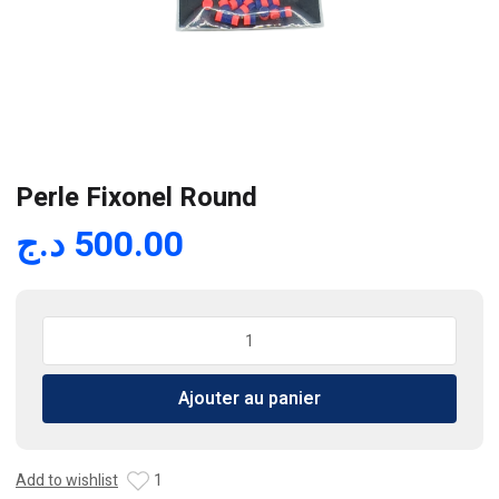
Perle Fixonel Round
د.ج
500.00
quantité
de
Perle
Ajouter au panier
Fixonel
Round
Add to wishlist
1