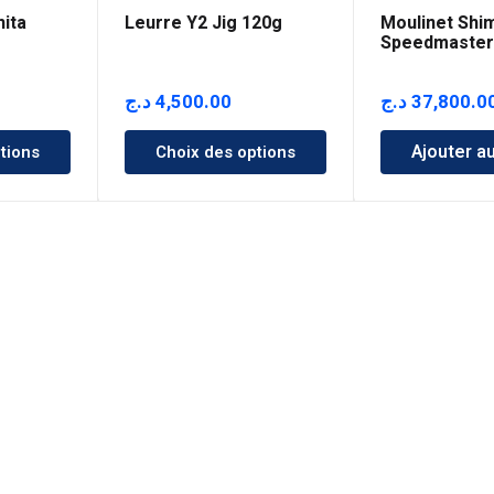
hita
Leurre Y2 Jig 120g
Moulinet Shi
m
Speedmaster
XSC
د.ج
4,500.00
د.ج
37,800.0
Ajouter a
tions
Choix des options