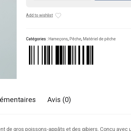
Bas
De
Add to wishlist
Ligne
Marufuji
Catégories :
Hameçons
,
Pêche
,
Matériel de pêche
lémentaires
Avis (0)
ent de gros poissons-appâts et des gibiers. Conçu avec u