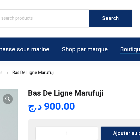
hasse sous marine
Shop par marque
Boutiq
s
Bas De Ligne Marufuji
Bas De Ligne Marufuji
د.ج
900.00
quantité
Ajouter au 
de