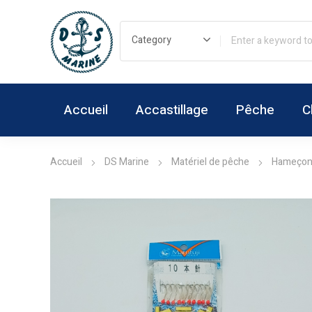
Accueil
Accastillage
Pêche
C
Accueil
DS Marine
Matériel de pêche
Hameçon