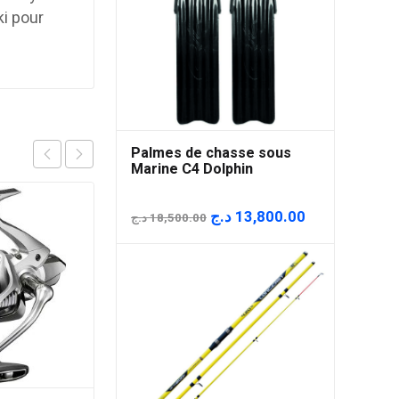
i pour
Palmes de chasse sous
Marine C4 Dolphin
Le
Le
د.ج
13,800.00
د.ج
18,500.00
prix
prix
initial
actuel
était :
est :
18,500.00 د.ج.