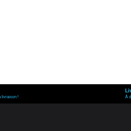
Li
 livraison !
À 