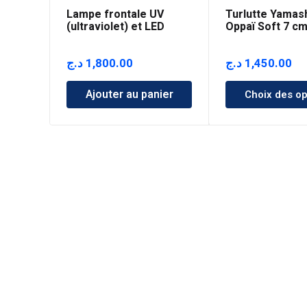
Lampe frontale UV
Turlutte Yamas
(ultraviolet) et LED
Oppaï Soft 7 c
د.ج
1,800.00
د.ج
1,450.00
Ajouter au panier
Choix des op