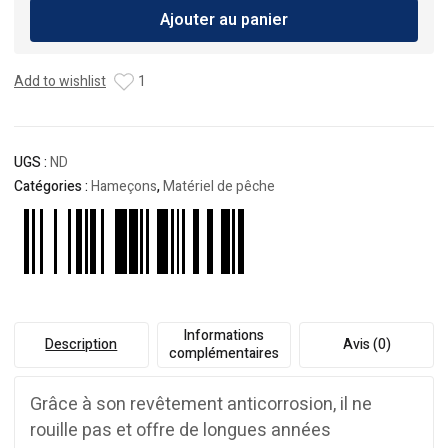
Ajouter au panier
sasame
chinu
dark
Add to wishlist
1
Black
F-
714
UGS :
ND
Catégories :
Hameçons
,
Matériel de pêche
Informations
Description
Avis (0)
complémentaires
Grâce à son revêtement anticorrosion, il ne
rouille pas et offre de longues années