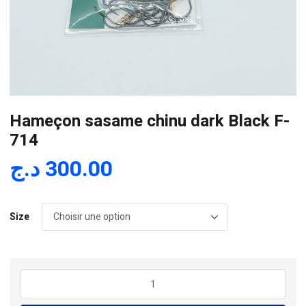
Hameçon sasame chinu dark Black F-
714
د.ج
300.00
Size
quantité
de
Hameçon