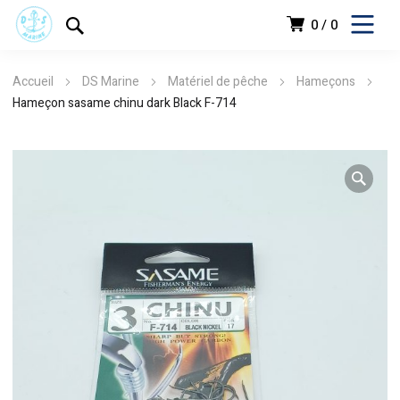
0
0
Accueil
DS Marine
Matériel de pêche
Hameçons
Hameçon sasame chinu dark Black F-714