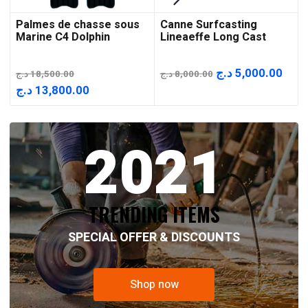
Palmes de chasse sous
Canne Surfcasting
Marine C4 Dolphin
Lineaeffe Long Cast
Le
Le
د.ج
5,000.00
د.ج
18,500.00
د.ج
8,000.00
prix
prix
Le
Le
د.ج
13,800.00
initial
actu
prix
prix
était :
est :
initial
actuel
2021
8,000.00 د.ج.
était :
est :
13,800.00 د.ج.
18,500.00 د.ج.
TRENDING ITEMS
SPECIAL OFFER & DISCOUNTS
Shop now