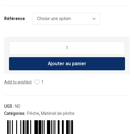
Référence
quantité
de
Leurre
Ajouter au panier
HAYABUSA
Jack
eye
Add to wishlist
1
Kick
Bottom
80g
UGS :
ND
Catégories :
Pêche
,
Matériel de pêche