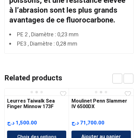
poissons, et une résistance élevée
à l’abrasion sont les plus grands
avantages de ce fluorocarbone.
PE 2 , Diamètre : 0,23 mm
PE3 , Diamètre : 0,28 mm
Related products
Leurres Taiwalk Sea
Moulinet Penn Slammer
Finger Minnow 173F
IV 6500DX
د.ج
1,500.00
د.ج
71,700.00
Ajouter au panier
Choix des options