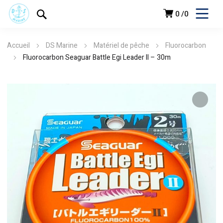
0
0
Accueil
DS Marine
Matériel de pêche
Fluorocarbon
Fluorocarbon Seaguar Battle Egi Leader II – 30m