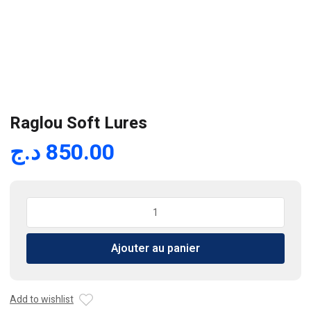
Raglou Soft Lures
د.ج
850.00
quantité
de
Raglou
Ajouter au panier
Soft
Lures
Add to wishlist