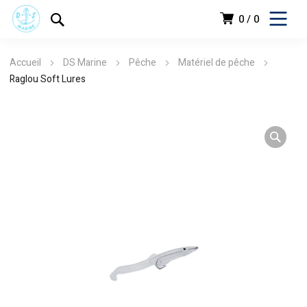
0
0
Accueil
DS Marine
Pêche
Matériel de pêche
Raglou Soft Lures