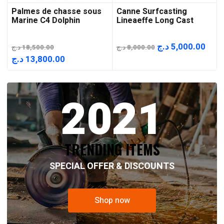
Palmes de chasse sous
Canne Surfcasting
Marine C4 Dolphin
Lineaeffe Long Cast
Le
Le
د.ج
5,000.00
د.ج
18,500.00
د.ج
8,000.00
prix
prix
Le
Le
د.ج
13,800.00
initial
actu
prix
prix
était :
est :
initial
actuel
2021
8,000.00 د.ج.
était :
est :
13,800.00 د.ج.
18,500.00 د.ج.
TRENDING ITEMS
SPECIAL OFFER & DISCOUNTS
Shop now