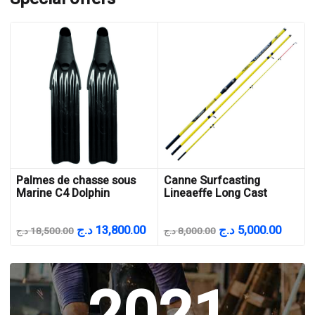
Palmes de chasse sous
Canne Surfcasting
Marine C4 Dolphin
Lineaeffe Long Cast
Le
Le
Le
Le
د.ج
13,800.00
د.ج
5,000.00
د.ج
18,500.00
د.ج
8,000.00
prix
prix
prix
prix
initial
actuel
initial
actuel
était :
est :
était :
est :
8,000.00 د.ج.
13,800.00 د.ج.
18,500.00 د.ج.