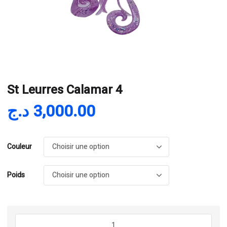
St Leurres Calamar 4
د.ج
3,000.00
Couleur
Poids
quantité