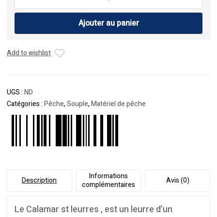
de
St
Ajouter au panier
Leurres
Calamar
4
Add to wishlist
UGS :
ND
Catégories :
Pêche
,
Souple
,
Matériel de pêche
Informations
Description
Avis (0)
complémentaires
Le Calamar st leurres , est un leurre d’un