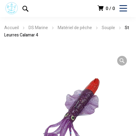
0
0
Accueil
DS Marine
Matériel de pêche
Souple
St
Leurres Calamar 4