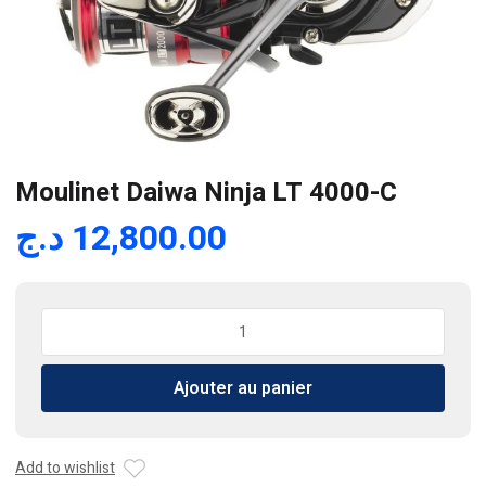
Moulinet Daiwa Ninja LT 4000-C
د.ج
12,800.00
quantité
de
Moulinet
Ajouter au panier
Daiwa
Ninja
LT
4000-
Add to wishlist
C