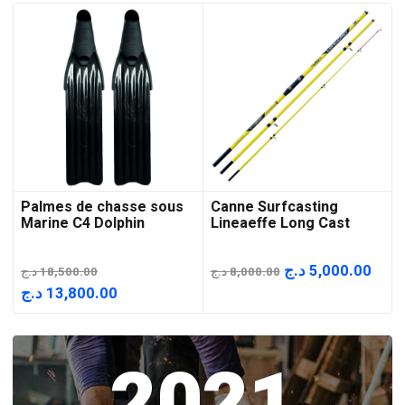
Palmes de chasse sous
Canne Surfcasting
Marine C4 Dolphin
Lineaeffe Long Cast
Le
Le
د.ج
5,000.00
د.ج
18,500.00
د.ج
8,000.00
prix
prix
Le
Le
د.ج
13,800.00
initial
actu
prix
prix
était :
est :
initial
actuel
2021
8,000.00 د.ج.
était :
est :
13,800.00 د.ج.
18,500.00 د.ج.