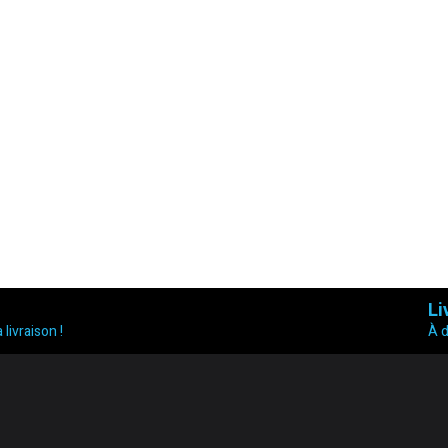
Li
 livraison !
À 