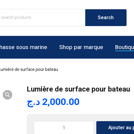
hasse sous marine
Shop par marque
Boutiq
Lumière de surface pour bateau
Lumière de surface pour bateau
د.ج
2,000.00
quantité
Ajouter au 
de