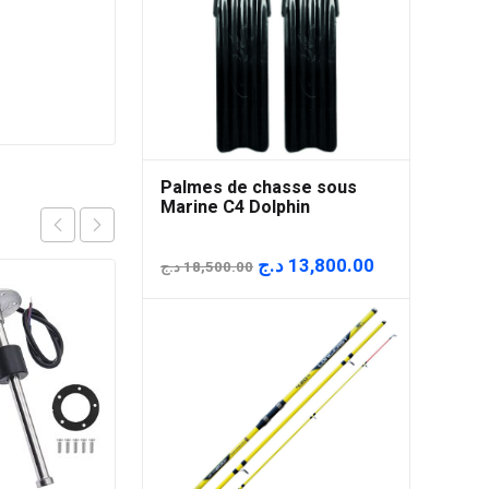
Palmes de chasse sous
Marine C4 Dolphin
Le
Le
د.ج
13,800.00
د.ج
18,500.00
prix
prix
initial
actuel
était :
est :
18,500.00 د.ج.