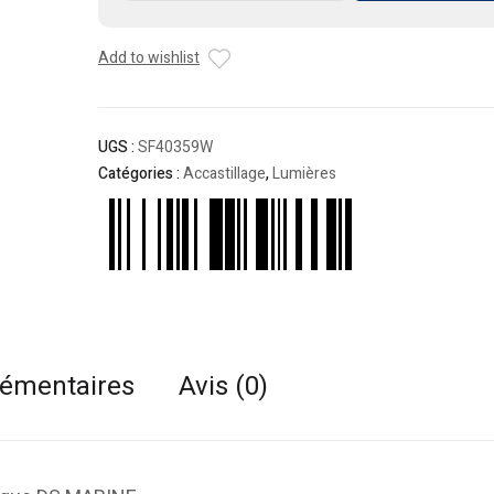
Lumière
de
Add to wishlist
surface
pour
bateau
UGS :
SF40359W
Catégories :
Accastillage
,
Lumières
lémentaires
Avis (0)