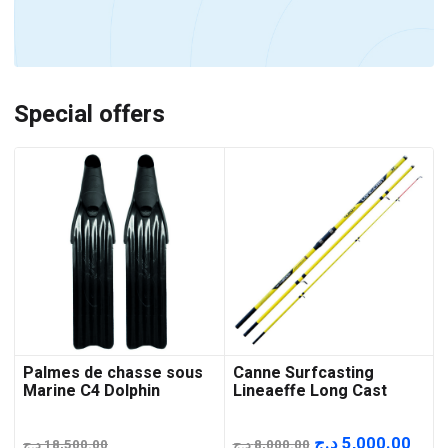
Special offers
Palmes de chasse sous
Canne Surfcasting
Marine C4 Dolphin
Lineaeffe Long Cast
Le
Le
د.ج
5,000.00
د.ج
18,500.00
د.ج
8,000.00