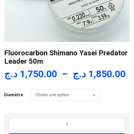
Fluorocarbon Shimano Yasei Predator
Leader 50m
P
د.ج
1,750.00
–
د.ج
1,850.00
d
pr
Diamètre
1,
à
quantité
de
Fluorocarbon