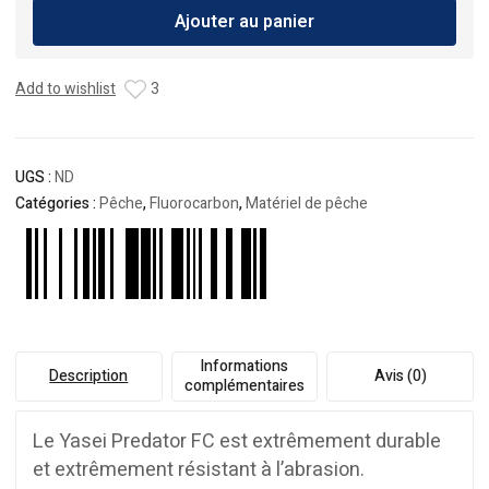
Ajouter au panier
Shimano
Yasei
Predator
Add to wishlist
3
Leader
50m
UGS :
ND
Catégories :
Pêche
,
Fluorocarbon
,
Matériel de pêche
Informations
Description
Avis (0)
complémentaires
Le Yasei Predator FC est extrêmement durable
et extrêmement résistant à l’abrasion.