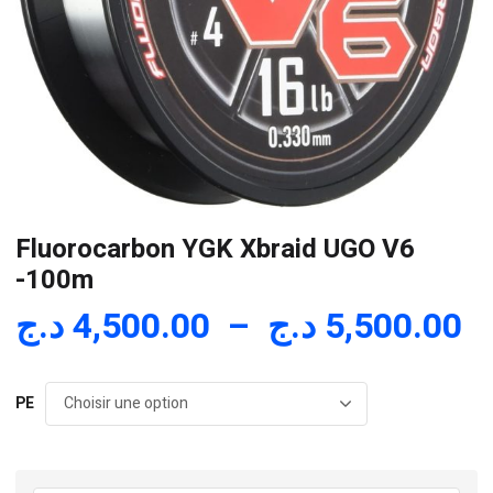
Fluorocarbon YGK Xbraid UGO V6
-100m
P
د.ج
4,500.00
–
د.ج
5,500.00
d
pr
PE
4,
à