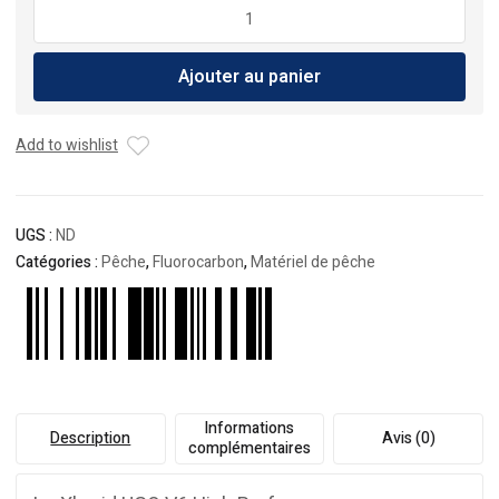
quantité
de
Fluorocarbon
Ajouter au panier
YGK
Xbraid
UGO
Add to wishlist
V6
-100m
UGS :
ND
Catégories :
Pêche
,
Fluorocarbon
,
Matériel de pêche
Informations
Description
Avis (0)
complémentaires