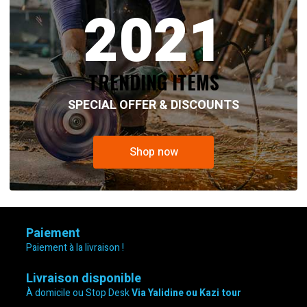
2021
8,000.00 د.ج.
était :
est :
13,800.00 د.ج.
18,500.00 د.ج.
TRENDING ITEMS
SPECIAL OFFER & DISCOUNTS
Shop now
Paiement
Paiement à la livraison !
Livraison disponible
À domicile ou Stop Desk
Via Yalidine ou Kazi tour