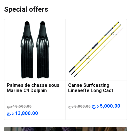
Special offers
Palmes de chasse sous
Canne Surfcasting
Marine C4 Dolphin
Lineaeffe Long Cast
Le
Le
د.ج
5,000.00
د.ج
18,500.00
د.ج
8,000.00
prix
prix
Le
Le
د.ج
13,800.00
initial
actu
prix
prix
était :
est :
initial
actuel