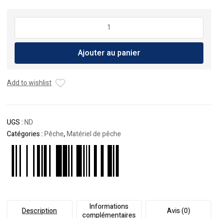
quantité
de
Leurre
Ajouter au panier
Daiwa
Shoreline
Shiner
Add to wishlist
Z
Vertice
80S
UGS :
ND
Catégories :
Pêche
,
Matériel de pêche
Informations
Description
Avis (0)
complémentaires